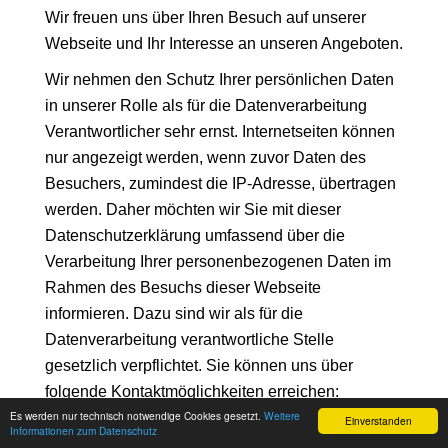
Wir freuen uns über Ihren Besuch auf unserer
Webseite und Ihr Interesse an unseren Angeboten.
Wir nehmen den Schutz Ihrer persönlichen Daten
in unserer Rolle als für die Datenverarbeitung
Verantwortlicher sehr ernst. Internetseiten können
nur angezeigt werden, wenn zuvor Daten des
Besuchers, zumindest die IP-Adresse, übertragen
werden. Daher möchten wir Sie mit dieser
Datenschutzerklärung umfassend über die
Verarbeitung Ihrer personenbezogenen Daten im
Rahmen des Besuchs dieser Webseite
informieren. Dazu sind wir als für die
Datenverarbeitung verantwortliche Stelle
gesetzlich verpflichtet. Sie können uns über
folgende Kontaktmöglichkeiten erreichen:
Ⓒ ViDia Akademie 2026 powered by
easySoft Publish
Es werden nur technisch notwendige Cookies gesetzt.
Weitere
Einverstanden
Informationen zum Datenschutz
Impressum
Datenschutz
Unsere Kontaktdaten: