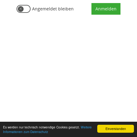
Angemeldet bleiben
Anmelden
Ⓒ ViDia Akademie 2026 powered by
easySoft Publish
Es werden nur technisch notwendige Cookies gesetzt.
Weitere
Einverstanden
Informationen zum Datenschutz
Impressum
Datenschutz