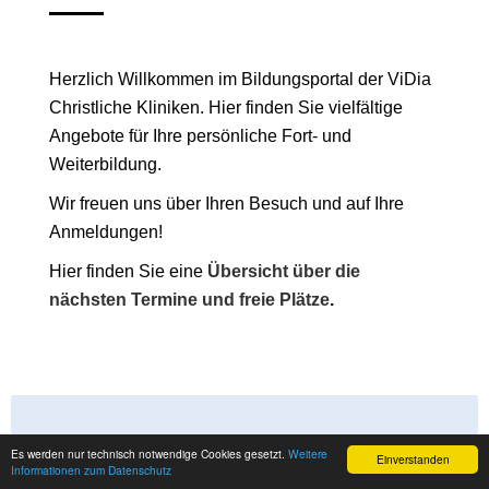
Herzlich Willkommen im Bildungsportal der ViDia
Christliche Kliniken. Hier finden Sie vielfältige
Angebote für Ihre persönliche Fort- und
Weiterbildung.
Wir freuen uns über Ihren Besuch und auf Ihre
Anmeldungen!
Hier finden Sie eine
Übersicht über die
nächsten Termine und freie Plätze
.
Ⓒ ViDia Akademie 2026 powered by
easySoft Publish
Es werden nur technisch notwendige Cookies gesetzt.
Weitere
Einverstanden
Informationen zum Datenschutz
Impressum
Datenschutz
Entdecken Sie unsere neuen Fortbildungskurse!