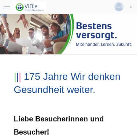
Deutsch
|
Englisch
Login
Versionsnummer: 2026.2.04.63526
|
|
|
175 Jahre
Wir denken
Gesundheit
weiter.
Lie
be Besucherinnen und
Besucher!